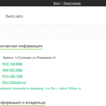
Вход
|
Регистрация
Выкуп авто
онтактная информация
Брянск
,
п.Супонево ул.Ромашина 41
(919) 199-6584
(906) 697-0682
(910) 332-1558
http://32razbor.ru/
общите пожалуйста продавцу, что Вы с сайта 152rus.ru.
нформация о владельце