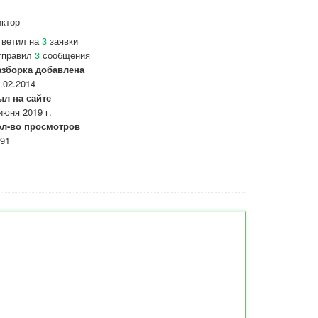
ктор
тветил на
3
заявки
тправил
3
сообщения
азборка добавлена
.02.2014
ыл на сайте
июня 2019 г.
ол-во просмотров
91