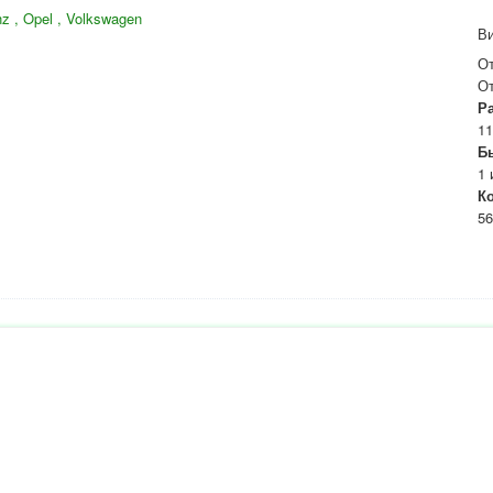
z , Opel , Volkswagen
Ви
О
О
Р
11
Б
1 
К
56