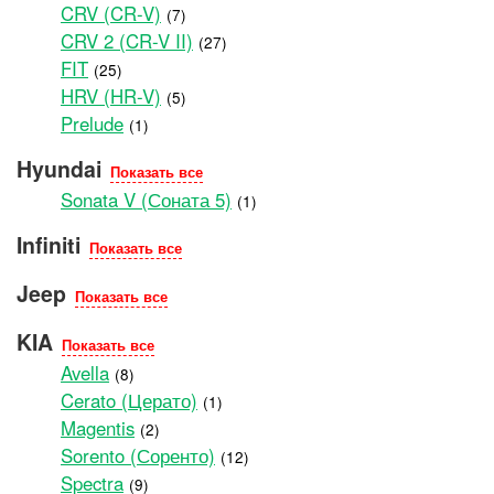
CRV (CR-V)
(7)
CRV 2 (CR-V II)
(27)
FIT
(25)
HRV (HR-V)
(5)
Prelude
(1)
Hyundai
Показать все
Sonata V (Соната 5)
(1)
Infiniti
Показать все
Jeep
Показать все
KIA
Показать все
Avella
(8)
Cerato (Церато)
(1)
Magentis
(2)
Sorento (Соренто)
(12)
Spectra
(9)