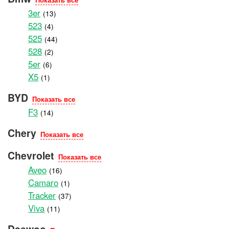
3er
(13)
523
(4)
525
(44)
528
(2)
5er
(6)
X5
(1)
BYD
Показать все
F3
(14)
Chery
Показать все
Chevrolet
Показать все
Aveo
(16)
Camaro
(1)
Tracker
(37)
Viva
(11)