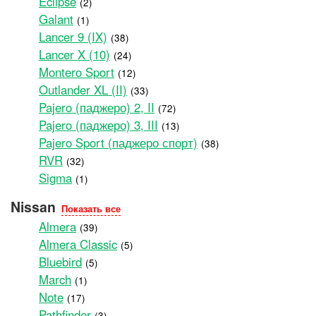
Eclipse
(2)
Galant
(1)
Lancer 9 (IX)
(38)
Lancer X (10)
(24)
Montero Sport
(12)
Outlander XL (II)
(33)
Pajero (паджеро) 2, II
(72)
Pajero (паджеро) 3, III
(13)
Pajero Sport (паджеро спорт)
(38)
RVR
(32)
Sigma
(1)
Nissan
Показать все
Almera
(39)
Almera Classic
(5)
Bluebird
(5)
March
(1)
Note
(17)
Pathfinder
(3)