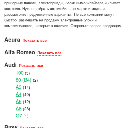
приборные панели, электопривды, блоки иммобилайзера и климат
контроля. Нужно выбрать автомобиль по марке и модели,
рассмотрите предложенные варианты. Не все компании могут
быстро размещать на продажу электронные блоки и
комплектующие, которые в наличии. Отправьте запрос продавцам
Acura
Показать все
Alfa Romeo
Показать все
Audi
Показать все
100
(5)
80 (B4)
(2)
A3
(14)
A4
(40)
A6
(12)
A8
(28)
Q7
(1)
Bmw
Показать все