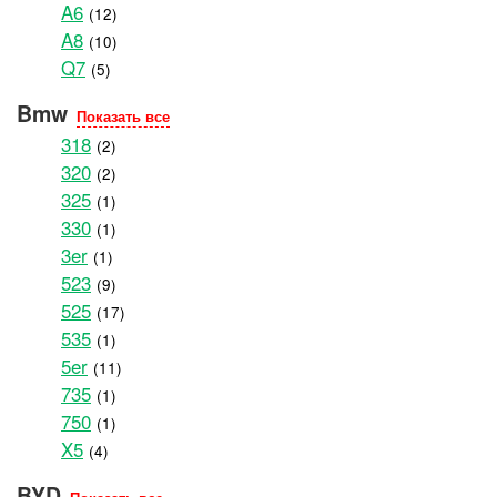
A6
(12)
A8
(10)
Q7
(5)
Bmw
Показать все
318
(2)
320
(2)
325
(1)
330
(1)
3er
(1)
523
(9)
525
(17)
535
(1)
5er
(11)
735
(1)
750
(1)
X5
(4)
BYD