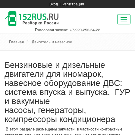
Вход
|
Регистрация
Пок
нав
Голосовая заявка:
+7-920-253-64-22
Главная
Двигатель и навесное
Бензиновые и дизельные
двигатели для иномарок,
навесное оборудование ДВС:
система впуска и выпуска, ГУР
и вакумные
насосы, генераторы,
компрессоры кондиционера
В этом разделе размещены запчасти, в частности контрактные
двигатели для иномарок, навесное и все, что стоит на моторе.