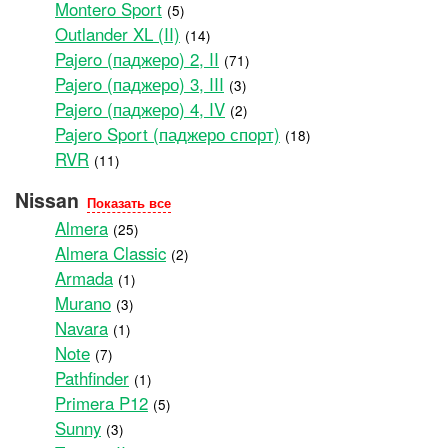
Montero Sport
(5)
Outlander XL (II)
(14)
Pajero (паджеро) 2, II
(71)
Pajero (паджеро) 3, III
(3)
Pajero (паджеро) 4, IV
(2)
Pajero Sport (паджеро спорт)
(18)
RVR
(11)
Nissan
Показать все
Almera
(25)
Almera Classic
(2)
Armada
(1)
Murano
(3)
Navara
(1)
Note
(7)
Pathfinder
(1)
Primera P12
(5)
Sunny
(3)