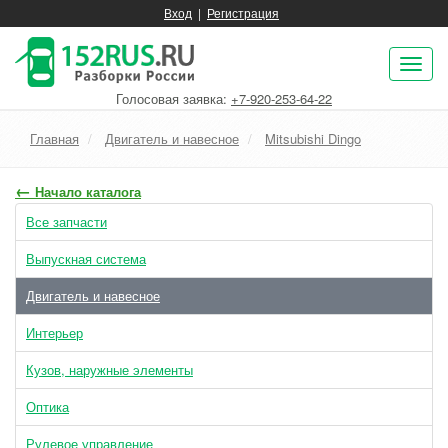
Вход
|
Регистрация
Пок
нав
Голосовая заявка:
+7-920-253-64-22
Главная
Двигатель и навесное
Mitsubishi Dingo
←
Начало каталога
Все запчасти
Выпускная система
Двигатель и навесное
Интерьер
Кузов, наружные элементы
Оптика
Рулевое управление