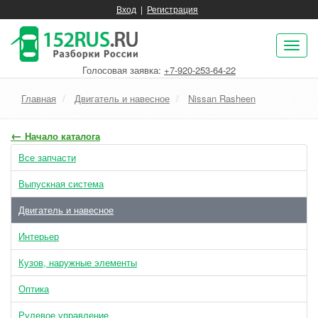
Вход
|
Регистрация
Пок
нав
Голосовая заявка:
+7-920-253-64-22
Главная
Двигатель и навесное
Nissan Rasheen
←
Начало каталога
Все запчасти
Выпускная система
Двигатель и навесное
Интерьер
Кузов, наружные элементы
Оптика
Рулевое управление