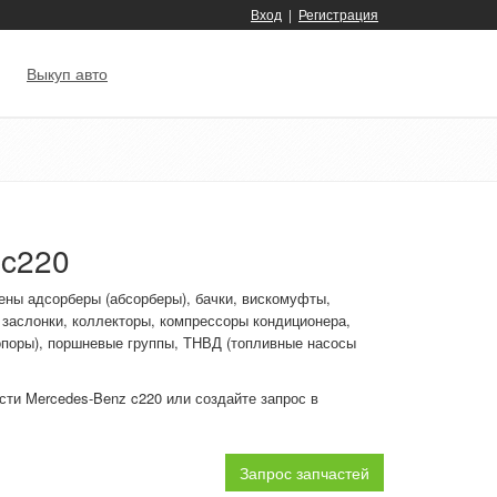
Вход
|
Регистрация
Выкуп авто
 c220
ены адсорберы (абсорберы), бачки, вискомуфты,
 заслонки, коллекторы, компрессоры кондиционера,
(опоры), поршневые группы, ТНВД (топливные насосы
сти Mercedes-Benz c220 или создайте запрос в
Запрос запчастей