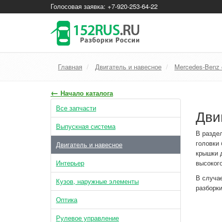
Голосовая заявка: +7-920-253-64-22
Главная
Двигатель и навесное
Mercedes-Benz 
←
Начало каталога
Все запчасти
Дви
Выпускная система
В разде
головки
Двигатель и навесное
крышки д
Интерьер
высокого
В случае
Кузов, наружные элементы
разборк
Оптика
Рулевое управление