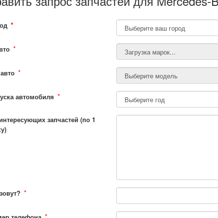
авить запрос запчастей для Mercedes-B
*
од
*
вто
*
авто
*
уска автомобиля
интересующих запчастей (по 1
у)
*
 зовут?
*
мер телефона