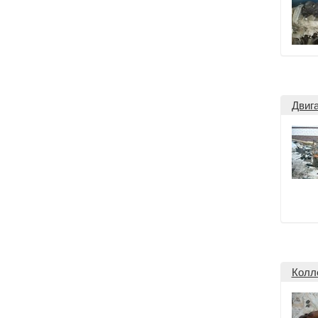
Двиг
Колл