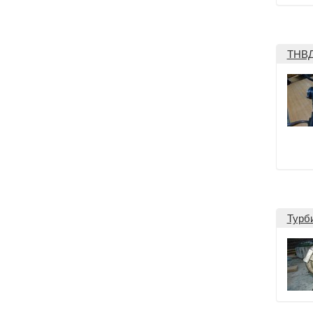
ТНВД
Турб