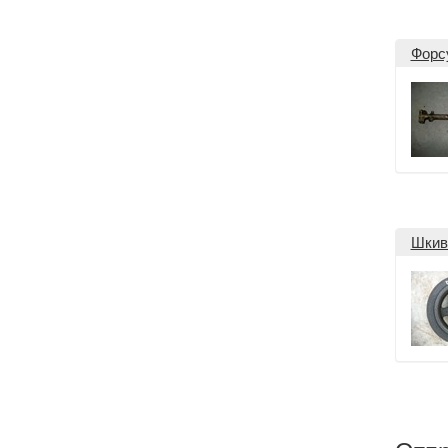
Форс
Шкив