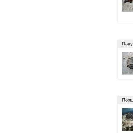
Поду
Порш