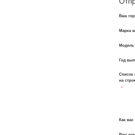
Отпр
Ваш гор
Марка а
Модель 
Год вып
Список 
на строк
*
Как вас
Ваш но