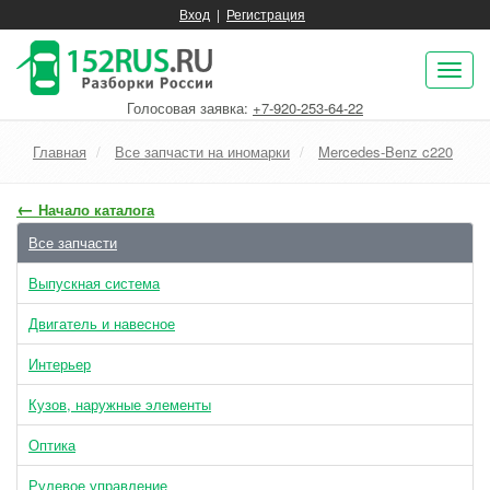
Вход
|
Регистрация
Пок
нав
Голосовая заявка:
+7-920-253-64-22
Главная
Все запчасти на иномарки
Mercedes-Benz c220
←
Начало каталога
Все запчасти
Выпускная система
Двигатель и навесное
Интерьер
Кузов, наружные элементы
Оптика
Рулевое управление