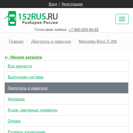
Вход
|
Регистрация
Пок
нав
Голосовая заявка:
+7-920-253-64-22
Главная
Двигатель и навесное
Mercedes-Benz S 260
←
Начало каталога
Все запчасти
Выпускная система
Двигатель и навесное
Интерьер
Кузов, наружные элементы
Оптика
Рулевое управление