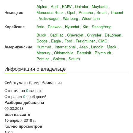
Alpina , Audi , BMW , Daimler , Maybach ,
Немецкие
Mercedes-Benz , Opel , Porsche , Smart , Trabant
, Volkswagen , Wartburg , Wiesmann
Корейские
Asia , Daewoo , Hyundai , Kia , SsangYong
Buick , Cadillac , Chevrolet , Chrysler , DeLorean ,
Dodge , Eagle , Ford , Freightliner , GMC ,
Американские
Hummer , International , Jeep , Lincoln , Mack ,
Mercury , Oldsmobile , Peterbilt , Plymouth ,
Pontiac , Saleen , Saturn
Информация о владельце
Сибгатуллин Дамир Рамилевич
Ответил на
0
заявок
Отправил
0
сообщений
Разборка добавлена
05.03.2018
Был на сайте
10 апреля 2018 г.
Кол-во просмотров
1644