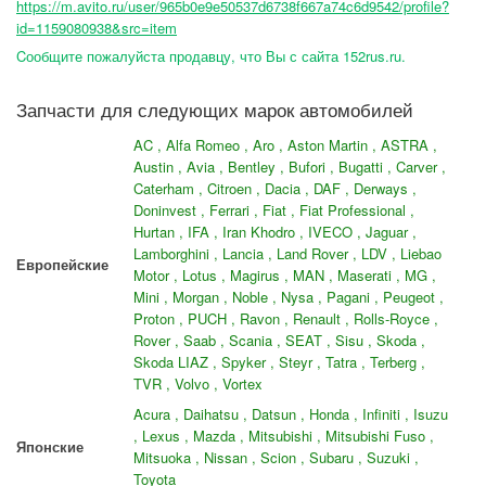
https://m.avito.ru/user/965b0e9e50537d6738f667a74c6d9542/profile?
id=1159080938&src=item
Cообщите пожалуйста продавцу, что Вы с сайта 152rus.ru.
Запчасти для следующих марок автомобилей
AC , Alfa Romeo , Aro , Aston Martin , ASTRA ,
Austin , Avia , Bentley , Bufori , Bugatti , Carver ,
Caterham , Citroen , Dacia , DAF , Derways ,
Doninvest , Ferrari , Fiat , Fiat Professional ,
Hurtan , IFA , Iran Khodro , IVECO , Jaguar ,
Lamborghini , Lancia , Land Rover , LDV , Liebao
Европейские
Motor , Lotus , Magirus , MAN , Maserati , MG ,
Mini , Morgan , Noble , Nysa , Pagani , Peugeot ,
Proton , PUCH , Ravon , Renault , Rolls-Royce ,
Rover , Saab , Scania , SEAT , Sisu , Skoda ,
Skoda LIAZ , Spyker , Steyr , Tatra , Terberg ,
TVR , Volvo , Vortex
Acura , Daihatsu , Datsun , Honda , Infiniti , Isuzu
, Lexus , Mazda , Mitsubishi , Mitsubishi Fuso ,
Японские
Mitsuoka , Nissan , Scion , Subaru , Suzuki ,
Toyota