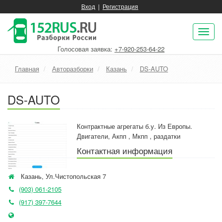
Вход
|
Регистрация
Пок
нав
Голосовая заявка:
+7-920-253-64-22
Главная
Авторазборки
Казань
DS-AUTO
DS-AUTO
Контрактные агрегаты б.у. Из Европы.
Двигатели, Акпп , Мкпп , раздатки
Контактная информация
Казань
,
Ул.Чистопольская 7
(903) 061-2105
(917) 397-7644