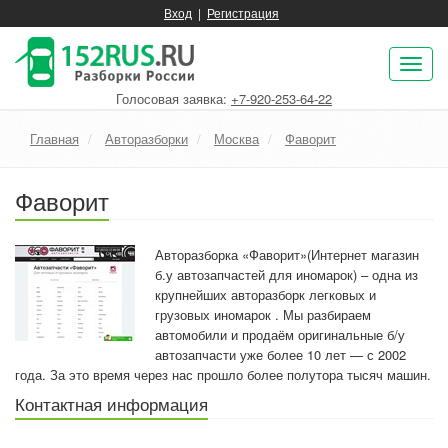
Вход
|
Регистрация
Пок
нав
Голосовая заявка:
+7-920-253-64-22
Главная
Авторазборки
Москва
Фаворит
Фаворит
Авторазборка «Фаворит»(Интернет магазин
б.у автозапчастей для иномарок) – одна из
крупнейших авторазборк легковых и
грузовых иномарок . Мы разбираем
автомобили и продаём оригинальные б/у
автозапчасти уже более 10 лет — с 2002
года. За это время через нас прошло более полутора тысяч машин.
Контактная информация