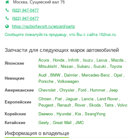
Москва
,
Сущевский вал 75
(922) 947-0477
(922) 947-0477
https://razborfavorit.ru/wizard/parts
Cообщите пожалуйста продавцу, что Вы с сайта 152rus.ru.
Запчасти для следующих марок автомобилей
Acura , Honda , Infiniti , Isuzu , Lexus , Mazda ,
Японские
Mitsubishi , Nissan , Subaru , Suzuki , Toyota
Audi , BMW , Daimler , Mercedes-Benz , Opel ,
Немецкие
Porsche , Volkswagen
Американские
Chevrolet , Chrysler , Ford , Hummer , Jeep
Citroen , Fiat , Jaguar , Lancia , Land Rover ,
Европейские
Peugeot , Renault , Rover , Skoda , Tatra , Volvo
Корейские
Daewoo , Hyundai , Kia , SsangYong
Китайские
Geely , Great Wall , JMC
Информация о владельце