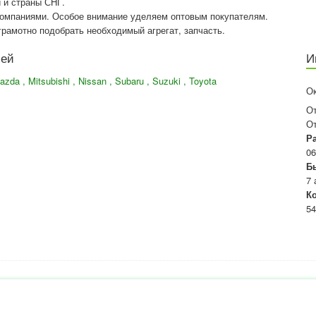
и и страны СНГ.
компаниями. Особое внимание уделяем оптовым покупателям.
рамотно подобрать необходимый агрегат, запчасть.
лей
И
 Mazda , Mitsubishi , Nissan , Subaru , Suzuki , Toyota
О
О
О
Р
06
Б
7 
К
54