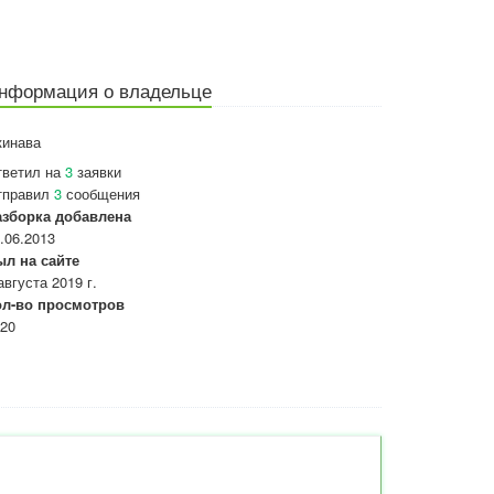
нформация о владельце
кинава
тветил на
3
заявки
тправил
3
сообщения
азборка добавлена
.06.2013
ыл на сайте
августа 2019 г.
ол-во просмотров
20