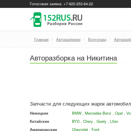
Голосовая заявка: +7-920-253-64-22
Главная
Авторазборки
Волгоград
Авторазб
Авторазборка на Никитина
Запчасти для следующих марок автомоби
Немецкие
BMW , Mercedes-Benz , Opel , V
Китайские
BYD , Chery , Geely , Lifan
Американские
Chevrolet , Ford