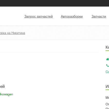
Запрос запчастей
Авторазборки
Запчасти
орка на Никитина
К
Cо
лей
И
olkswagen
M
О
О