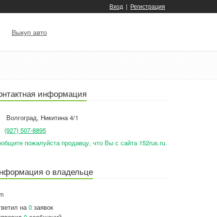
Вход
|
Регистрация
Выкуп авто
онтактная информация
Волгоград
,
Никитина 4/1
(927) 507-8895
общите пожалуйста продавцу, что Вы с сайта 152rus.ru.
нформация о владельце
m
тветил на
0
заявок
тправил
0
сообщений