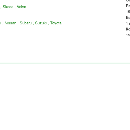
Р
 , Skoda , Volvo
15
Б
 , Nissan , Subaru , Suzuki , Toyota
1 
К
15