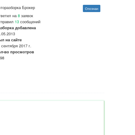
торазборка Брокер
Опознан
тветил на
8
заявок
тправил
13
сообщений
азборка добавлена
.05.2013
ыл на сайте
 сентября 2017 г.
ол-во просмотров
98