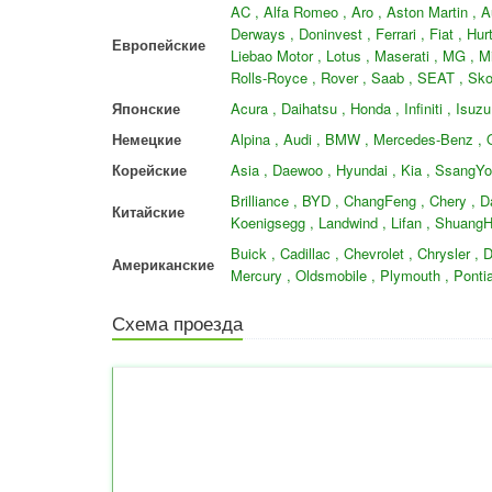
AC , Alfa Romeo , Aro , Aston Martin , Aus
Derways , Doninvest , Ferrari , Fiat , Hu
Европейские
Liebao Motor , Lotus , Maserati , MG , M
Rolls-Royce , Rover , Saab , SEAT , Sko
Японские
Acura , Daihatsu , Honda , Infiniti , Isu
Немецкие
Alpina , Audi , BMW , Mercedes-Benz , 
Корейские
Asia , Daewoo , Hyundai , Kia , SsangY
Brilliance , BYD , ChangFeng , Chery , D
Китайские
Koenigsegg , Landwind , Lifan , ShuangH
Buick , Cadillac , Chevrolet , Chrysler ,
Американские
Mercury , Oldsmobile , Plymouth , Pontia
Схема проезда