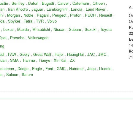
tin , Bentley , Bufori , Bugatti , Carver , Caterham , Citroen ,
Ав
rtan , Iran Khodro , Jaguar , Lamborghini , Lancia , Land Rover ,
ini , Morgan , Noble , Pagani , Peugeot , Proton , PUCH , Renault ,
О
da , Spyker , Tatra , TVR , Volvo
О
Р
zu , Lexus , Mazda , Mitsubishi , Nissan , Subaru , Suzuki , Toyota
22
Opel , Porsche , Volkswagen
Б
14
ong
К
adi , FAW , Geely , Great Wall , Hafei , HuangHai , JAC , JMC ,
71
uan , SMA , Tianma , Tianye , Xin Kai , ZX
 DeLorean , Dodge , Eagle , Ford , GMC , Hummer , Jeep , Lincoln ,
c , Saleen , Saturn