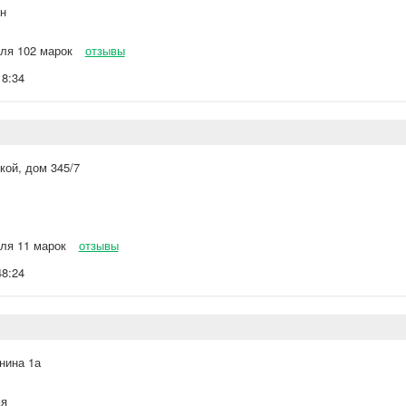
н
ля 102 марок
отзывы
18:34
ой, дом 345/7
ля 11 марок
отзывы
48:24
нина 1а
я