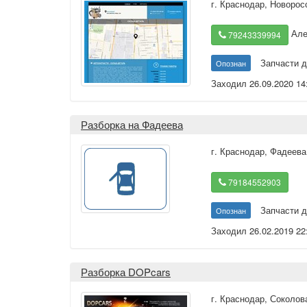
г. Краснодар
,
Новорос
Але
79243339994
Запчасти д
Опознан
Заходил 26.09.2020 14
Разборка на Фадеева
г. Краснодар
,
Фадеева
79184552903
Запчасти д
Опознан
Заходил 26.02.2019 22
Разборка DOPcars
г. Краснодар
,
Соколова