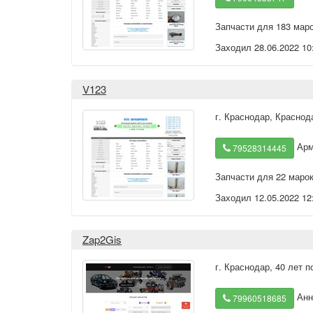
Запчасти для 183 мар
Заходил 28.06.2022 10
V123
г. Краснодар
,
Краснода
Арм
79528314445
Запчасти для 22 маро
Заходил 12.05.2022 12
Zap2Gis
г. Краснодар
,
40 лет п
Анн
79960518685