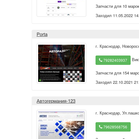
Запчасти для 10 маро
Заходил 11.05.2022 14
Porta
г. Краснодар
,
Новорос
Вик
79282403937
Запчасти для 154 мар
Заходил 22.10.2021 21
Автогермания-123
г. Краснодар
,
Ул.пашко
79628568756