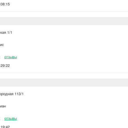
:08:15
кая 1/1
ис
к
отзывы
:29:22
ородная 113/1
ман
к
отзывы
:19:42