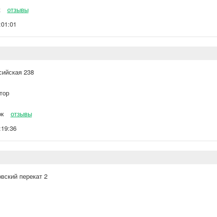
к
отзывы
:01:01
сийская 238
тор
ок
отзывы
:19:36
вский перекат 2