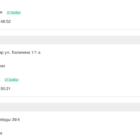
ок
отзывы
:48:52
р ул. Калинина 1/1 а
ан
к
отзывы
:50:21
обеды 39/4
а