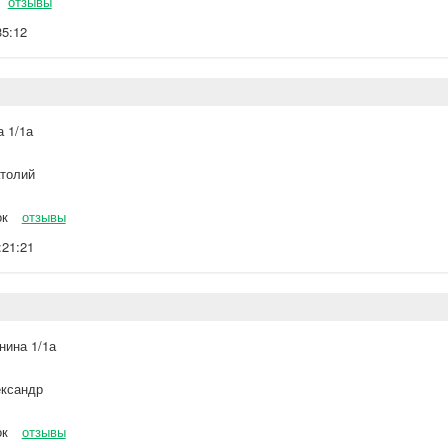
отзывы
35:12
 1/1а
толий
ок
отзывы
:21:21
нина 1/1а
ксандр
ок
отзывы