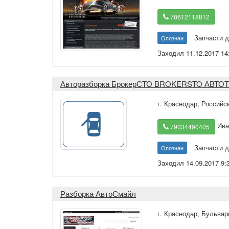
78612118812
Запчасти д
Опознан
Заходил 11.12.2017 14
Авторазборка БрокерСТО BROKERSTO АВТО
г. Краснодар
,
Россий
Ива
79034490405
Запчасти д
Опознан
Заходил 14.09.2017 9:
Разборка АвтоСмайл
г. Краснодар
,
Бульвар