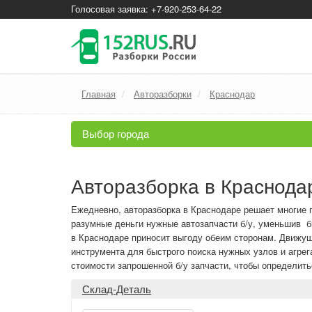
Голосовая заявка: +7-920-253-64-22
Главная
Авторазборки
Краснодар
Выбор города
Авторазборка в Краснода
Ежедневно, авторазборка в Краснодаре решает многие 
разумные деньги нужные автозапчасти б/у, уменьшив бю
в Краснодаре приносит выгоду обеим сторонам. Движу
инструмента для быстрого поиска нужных узлов и агрег
стоимости запрошенной б/у запчасти, чтобы определитьс
Склад-Деталь