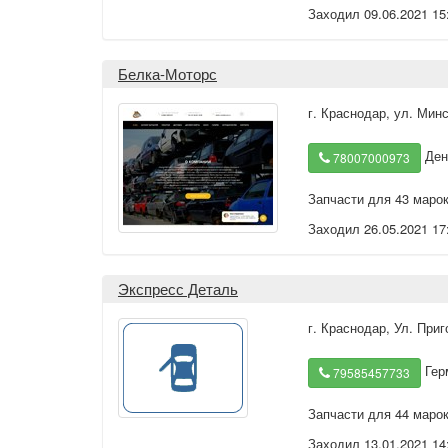
Заходил 09.06.2021 15
Белка-Моторс
г. Краснодар
,
ул. Минс
Ден
78007000973
Запчасти для 43 маро
Заходил 26.05.2021 17
Экспресс Деталь
г. Краснодар
,
Ул. Приг
Гер
79585457733
Запчасти для 44 маро
Заходил 13.01.2021 14