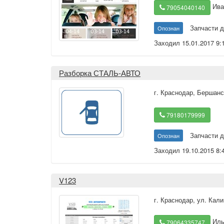
Ива
79054040140
Запчасти д
Опознан
Заходил 15.01.2017 9:
Разборка СТАЛЬ-АВТО
г. Краснодар
,
Бершанск
79180179999
Запчасти д
Опознан
Заходил 19.10.2015 8:
V123
г. Краснодар
,
ул. Кали
Иль
79064335747