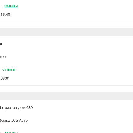
к
отзывы
:16:48
ца
тор
отзывы
:08:01
Патриотов дом 63А
борка Эва Авто
к
отзывы