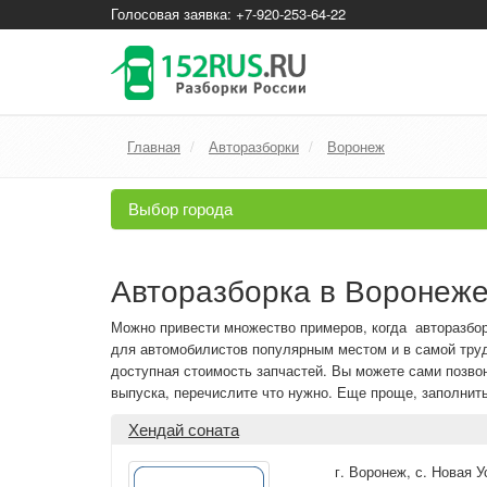
Голосовая заявка: +7-920-253-64-22
Главная
Авторазборки
Воронеж
Выбор города
Авторазборка в Воронеже
Можно привести множество примеров, когда авторазбор
для автомобилистов популярным местом и в самой труд
доступная стоимость запчастей. Вы можете сами позвон
выпуска, перечислите что нужно. Еще проще, заполнит
Хендай соната
г. Воронеж
,
с. Новая 