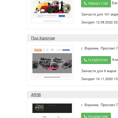
Евг
79654011160
Запчасти для 101 мар
Заходил 12.08.2022 23
Под Капотом
г. Воронеж
,
Проспект 
Але
74732575767
Запчасти для 6 марок
Заходил 14.11.2020 13
AR36
г. Воронеж
,
Проспект 
79102421295