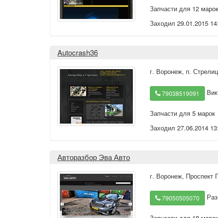
Запчасти для 12 маро
Заходил 29.01.2015 14
Autocrash36
г. Воронеж
,
п. Стрели
Вик
79038519091
Запчасти для 5 марок
Заходил 27.06.2014 13
Авторазбор Эва Авто
г. Воронеж
,
Проспект 
Раз
79050505070
Запчасти для 18 маро