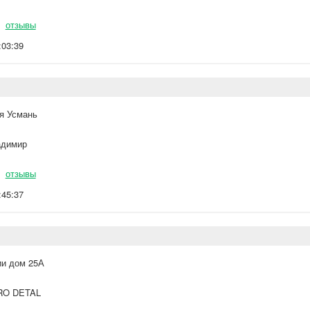
отзывы
:03:39
я Усмань
димир
отзывы
:45:37
ии дом 25А
O DETAL