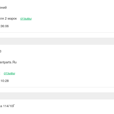
ений
ля 2 марок
отзывы
:36:06
3
ntparts.Ru
к
отзывы
:10:28
а 114/10Г