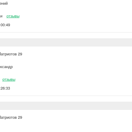
ений
ки
отзывы
:00:49
Патриотов 29
ксандр
отзывы
:26:33
Патриотов 29