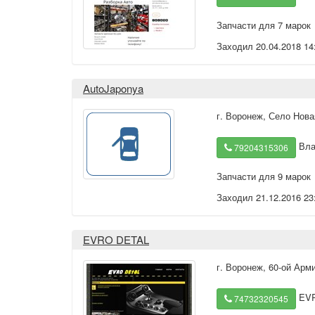
Запчасти для 7 марок
Заходил 20.04.2018 14
AutoJaponya
г. Воронеж
,
Село Нова
Вла
79204315306
Запчасти для 9 марок
Заходил 21.12.2016 23
EVRO DETAL
г. Воронеж
,
60-ой Арм
EVR
74732320545