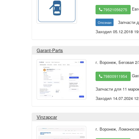
Евг
79521056275
Запчасти д
Опознан
Заходил 05.12.2018 19
Garant-Parts
г. Воронеж
,
Беговая 2/
Gara
79800911954
Запчасти для 11 маро
Заходил 14.07.2024 12
Vinzapcar
г. Воронеж
,
Ломоносов