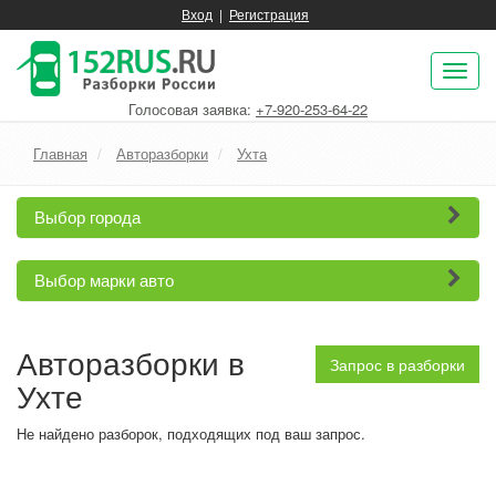
Вход
|
Регистрация
Пок
нав
Голосовая заявка:
+7-920-253-64-22
Главная
Авторазборки
Ухта
Выбор города
Выбор марки авто
Авторазборки в
Запрос в разборки
Ухте
Не найдено разборок, подходящих под ваш запрос.