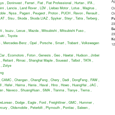
А
 , Doninvest , Ferrari , Fiat , Fiat Professional , Hurtan , IFA ,
ni , Lancia , Land Rover , LDV , Liebao Motor , Lotus , Magirus ,
О
oble , Nysa , Pagani , Peugeot , Proton , PUCH , Ravon , Renault ,
О
AT , Sisu , Skoda , Skoda LIAZ , Spyker , Steyr , Tatra , Terberg ,
Р
23
Б
ti , Isuzu , Lexus , Mazda , Mitsubishi , Mitsubishi Fuso ,
23
uki , Toyota
К
 , Mercedes-Benz , Opel , Porsche , Smart , Trabant , Volkswagen
12
-Car , Ecomotors , Foton , Genesis , Geo , Hawtai , Hudson , Jinbei
, Reliant , Rimac , Shanghai Maple , Soueast , Talbot , TATA ,
 , Zotye
ong
D , CAMC , Changan , ChangFeng , Chery , Dadi , DongFeng , FAW ,
 , Hafei , Haima , Hania , Haval , Hino , Howo , HuangHai , JAC ,
fan , Naveco , ShuangHuan , SMA , Tianma , Tianye , Tiema ,
 DeLorean , Dodge , Eagle , Ford , Freightliner , GMC , Hummer ,
rcury , Oldsmobile , Peterbilt , Plymouth , Pontiac , Saleen ,