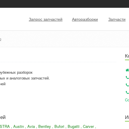
Запрос запчастей
Авторазборки
Запчасти
p
К
рубежных разборок
ных и аналоговых запчастей.
ней
Cо
лей
И
TRA , Austin , Avia , Bentley , Bufori , Bugatti , Carver ,