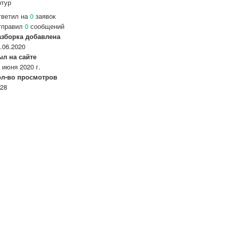
ртур
тветил на
0
заявок
тправил
0
сообщений
азборка добавлена
.06.2020
ыл на сайте
 июня 2020 г.
ол-во просмотров
28