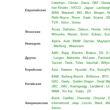
Caterham , Citroen , Dacia , DAF , Derways
Iran Khodro , IVECO , Jaguar , Lamborghi
Европейские
MAN , Maserati , MG , Mini , Morgan , N
Rolls-Royce , Rover , Saab , Scania , SE
TVR , Volvo , Vortex
Acura , Daihatsu , Datsun , Honda , Infini
Японские
Mitsuoka , Nissan , Scion , Subaru , Suz
Alpina , Audi , BMW , Daimler , Maybach
Немецкие
, Wartburg , Wiesmann
AMC , Bajaj , Bilenkin , Brabus , DS , E
Другие
, Luxgen , Mahindra , McLaren , Packard 
Tazzari , Tesla , Tofas , Vauxhall , Willys
Корейские
Asia , Daewoo , Hyundai , Kia , SsangY
BAW , Beifang Benchi , Brilliance , BY
GAC , Geely , Golden Dragon , Great Wall
Китайские
JBC , JMC , Koenigsegg , Landwind , Li
WAW , Xin Kai , Yuejin , ZX
Buick , Cadillac , Chevrolet , Chrysler ,
Американские
International , Jeep , Lincoln , Mack , Me
Saturn