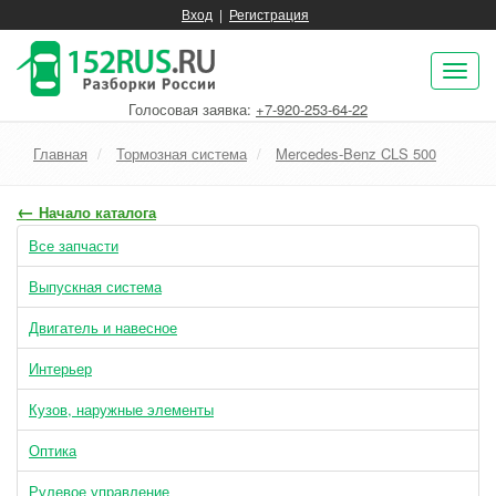
Вход
|
Регистрация
Пок
нав
Голосовая заявка:
+7-920-253-64-22
Главная
Тормозная система
Mercedes-Benz CLS 500
←
Начало каталога
Все запчасти
Выпускная система
Двигатель и навесное
Интерьер
Кузов, наружные элементы
Оптика
Рулевое управление