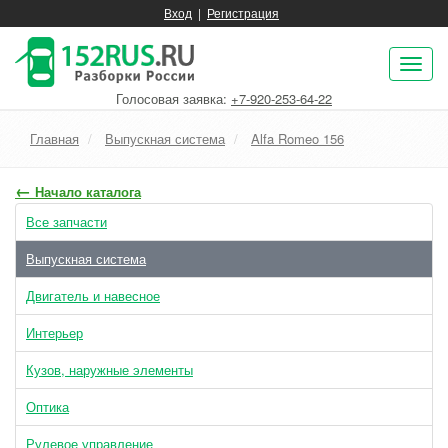
Вход
|
Регистрация
Пок
нав
Голосовая заявка:
+7-920-253-64-22
Главная
Выпускная система
Alfa Romeo 156
←
Начало каталога
Все запчасти
Выпускная система
Двигатель и навесное
Интерьер
Кузов, наружные элементы
Оптика
Рулевое управление