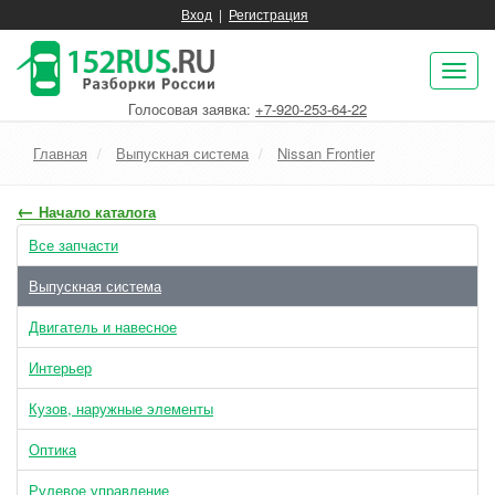
Вход
|
Регистрация
Пок
нав
Голосовая заявка:
+7-920-253-64-22
Главная
Выпускная система
Nissan Frontier
←
Начало каталога
Все запчасти
Выпускная система
Двигатель и навесное
Интерьер
Кузов, наружные элементы
Оптика
Рулевое управление