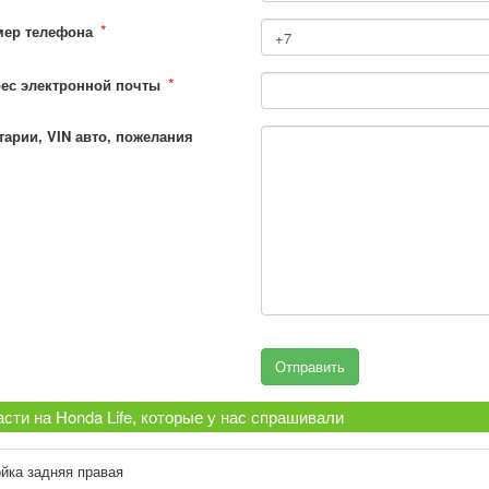
*
мер телефона
*
ес электронной почты
арии, VIN авто, пожелания
сти на Honda Life, которые у нас спрашивали
йка задняя правая