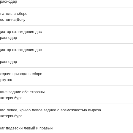
Краснодар
гатель в сборе
Ростов-на-Дону
иатор охлаждения двс
Краснодар
иатор охлаждения двс
Краснодар
едние привода в сборе
Иркутск
лья задние обе стороны
Екатеринбург
ло левое, крыло левое заднее с возможностью выреза
Екатеринбург
аг подвески левый и правый