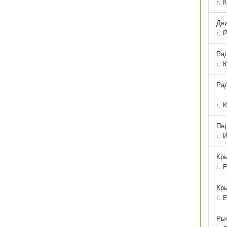
г. 
Дви
г. 
Рад
г. 
Рад
г. 
Пер
г. 
Кры
г. 
Кры
г. 
Рыч