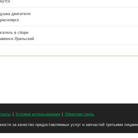
Якутск
ушка двигателя
Красноярск
гатель в сборе
Каменск-Уральский
платы
|
Условия использования
|
Обратная связь
енности за качество предоставляемых услуг и запчастей третьими лицами