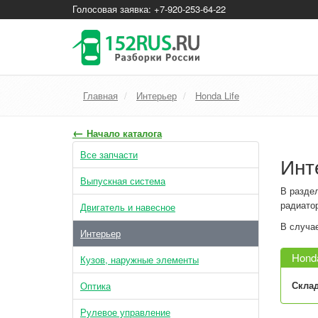
Голосовая заявка: +7-920-253-64-22
Главная
Интерьер
Honda Life
←
Начало каталога
Все запчасти
Инт
Выпускная система
В раздел
радиатор
Двигатель и навесное
В случае
Интерьер
Hond
Кузов, наружные элементы
Склад
Оптика
Рулевое управление