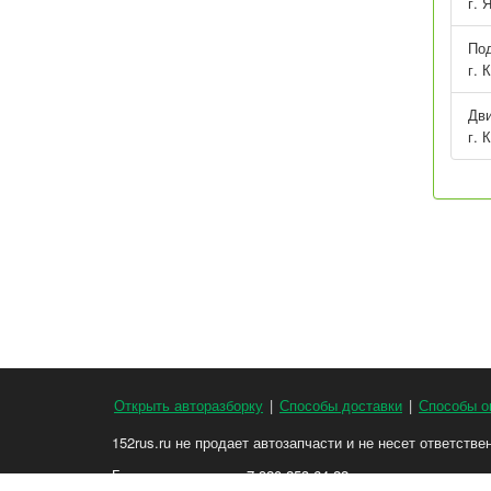
г. 
Под
г. 
Дви
г. 
Открыть авторазборку
|
Способы доставки
|
Способы о
152rus.ru не продает автозапчасти и не несет ответств
Голосовая заявка: +7-920-253-64-22