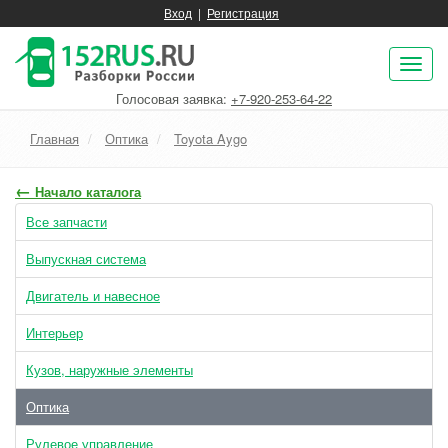
Вход
|
Регистрация
Пок
нав
Голосовая заявка:
+7-920-253-64-22
Главная
Оптика
Toyota Aygo
←
Начало каталога
Все запчасти
Выпускная система
Двигатель и навесное
Интерьер
Кузов, наружные элементы
Оптика
Рулевое управление