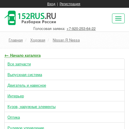
Вход
|
Регистрация
Пок
нав
Голосовая заявка:
+7-920-253-64-22
Главная
Ходовая
Nissan R Nessa
←
Начало каталога
Все запчасти
Выпускная система
Двигатель и навесное
Интерьер
Кузов, наружные элементы
Оптика
Рулевое управление