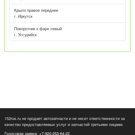
Крыло правое переднее
г. Иркутск
Поворотник к фаре левый
г. Уссурийск
152rus.ru не продает автозапчасти и не несет ответственности за
качество предоставляемых услуг и запчастей третьими лицами.
Голосовая заявка: +7-920-253-64-22