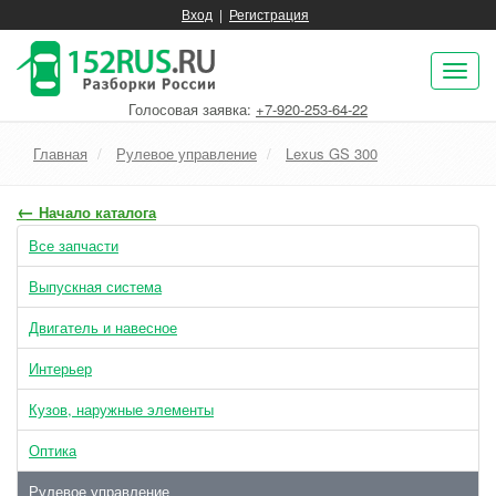
Вход
|
Регистрация
Пок
нав
Голосовая заявка:
+7-920-253-64-22
Главная
Рулевое управление
Lexus GS 300
←
Начало каталога
Все запчасти
Выпускная система
Двигатель и навесное
Интерьер
Кузов, наружные элементы
Оптика
Рулевое управление