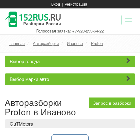
Вход
|
Регистрация
Пок
нав
Голосовая заявка:
+7-920-253-64-22
Главная
Авторазборки
Иваново
Proton
Выбор города
Выбор марки авто
Авторазборки
Запрос в разборки
Proton в Иваново
GuTMotors