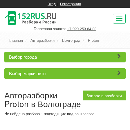
Вход
|
Регистрация
Пок
нав
Голосовая заявка:
+7-920-253-64-22
Главная
Авторазборки
Волгоград
Proton
Выбор города
Выбор марки авто
Авторазборки
Запрос в разборки
Proton в Волгограде
Не найдено разборок, подходящих под ваш запрос.