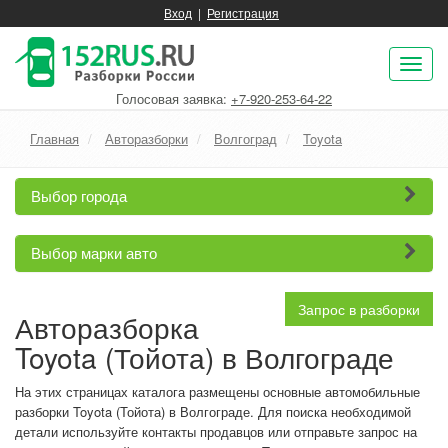
Вход
|
Регистрация
Пок
нав
Голосовая заявка:
+7-920-253-64-22
Главная
Авторазборки
Волгоград
Toyota
Выбор города
Выбор марки авто
Запрос в разборки
Авторазборка
Toyota (Тойота) в Волгограде
На этих страницах каталога размещены основные автомобильные
разборки Toyota (Тойота) в Волгограде. Для поиска необходимой
детали используйте контакты продавцов или отправьте запрос на