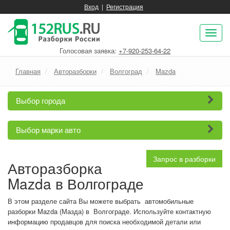
Вход
|
Регистрация
Пок
нав
Голосовая заявка:
+7-920-253-64-22
Главная
Авторазборки
Волгоград
Mazda
Выбор города
Выбор марки авто
Запрос в разборки
Авторазборка
Mazda в Волгограде
В этом разделе сайта Вы можете выбрать автомобильные
разборки Mazda (Мазда) в Волгограде. Используйте контактную
информацию продавцов для поиска необходимой детали или