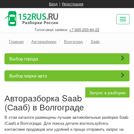
Вход
|
Регистрация
Пок
нав
Голосовая заявка:
+7-920-253-64-22
Главная
Авторазборки
Волгоград
Saab
Выбор города
Выбор марки авто
Запрос в разборки
Авторазборка Saab
(Сааб) в Волгограде
В этом каталоге размещены лучшие автомобильные разборки Saab
(Сааб) в Волгограде. Для поиска детали воспользуйтесь
контактами продавцов или удобней и проще отправить запрос на