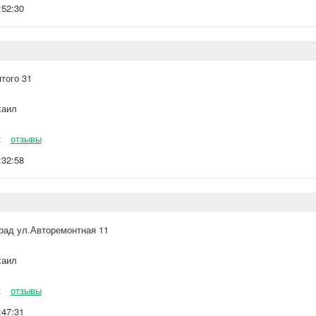
:52:30
того 31
аил
к
отзывы
:32:58
град ул.Авторемонтная 11
аил
к
отзывы
:47:31