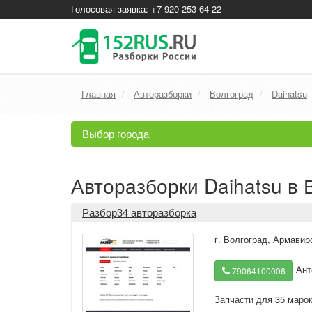
Голосовая заявка: +7-920-253-64-22
Главная
Авторазборки
Волгоград
Daihatsu
Выбор города
Авторазборки Daihatsu в 
Разбор34 авторазборка
г. Волгоград
,
Армавирс
Ант
79064100006
Запчасти для 35 маро