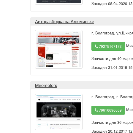
Заходил 08.04.2020 13
Авторазборка на Алюминьке
г. Волгоград
,
ул.Шкиря
Мих
79275167173
Запчасти для 40 маро
Заходил 31.01.2019 15
Miromotors
г. Волгоград
,
г. Волго
Мих
79616696669
Запчасти для 36 маро
Заходил 20.12.2017 12