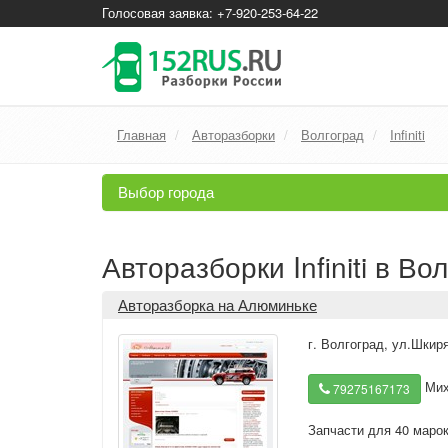
Голосовая заявка: +7-920-253-64-22
Главная
Авторазборки
Волгоград
Infiniti
Выбор города
Авторазборки Infiniti в Во
Авторазборка на Алюминьке
г. Волгоград
,
ул.Шкиря
Мих
79275167173
Запчасти для 40 маро