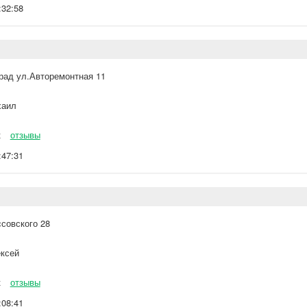
:32:58
град ул.Авторемонтная 11
аил
к
отзывы
:47:31
ссовского 28
ксей
к
отзывы
:08:41