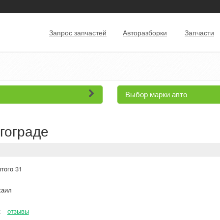
Запрос запчастей
Авторазборки
Запчасти
Выбор марки авто
лгограде
того 31
аил
к
отзывы