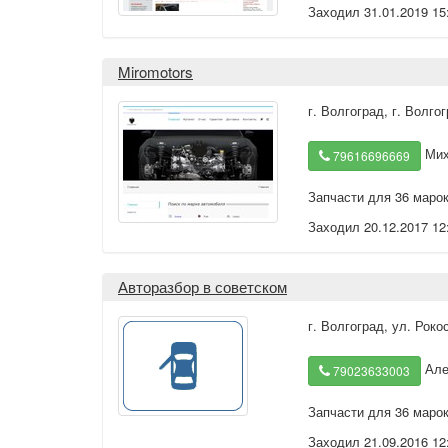
Заходил 31.01.2019 15
Miromotors
г. Волгоград
,
г. Волго
Мих
79616696669
Запчасти для 36 маро
Заходил 20.12.2017 12
Авторазбор в советском
г. Волгоград
,
ул. Роко
Але
79023633003
Запчасти для 36 маро
Заходил 21.09.2016 12