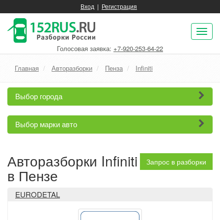
Вход
|
Регистрация
Пок
нав
Голосовая заявка:
+7-920-253-64-22
Главная
Авторазборки
Пенза
Infiniti
Выбор города
Выбор марки авто
Авторазборки Infiniti
Запрос в разборки
в Пензе
EURODETAL