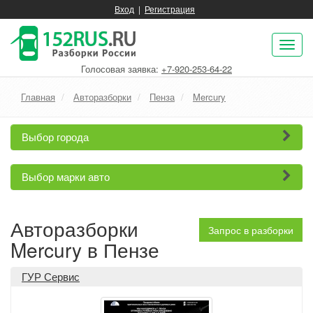
Вход
|
Регистрация
Пок
нав
Голосовая заявка:
+7-920-253-64-22
Главная
Авторазборки
Пенза
Mercury
Выбор города
Выбор марки авто
Авторазборки
Запрос в разборки
Mercury в Пензе
ГУР Сервис