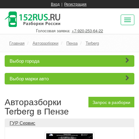
Вход
|
Регистрация
Пок
нав
Голосовая заявка:
+7-920-253-64-22
Главная
Авторазборки
Пенза
Terberg
Выбор города
Выбор марки авто
Авторазборки
Запрос в разборки
Terberg в Пензе
ГУР Сервис