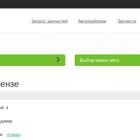
Запрос запчастей
Авторазборки
Запчасти
Выбор марки авто
Пензе
ей, 4
димир
ок
отзывы