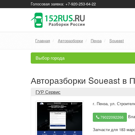
Голосовая заявка: +7-920-253-64-22
Главная
Авторазборки
Пенза
Soueast
Выбор города
Авторазборки Soueast в 
ГУР Сервис
г. Пенза
,
ул. Строител
Вла
79022092266
Запчасти для 183 мар