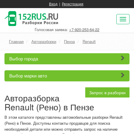
Вход
|
Регистрация
Пок
нав
Голосовая заявка:
+7-920-253-64-22
Главная
Авторазборки
Пенза
Renault
Выбор города
Выбор марки авто
Запрос в разборки
Авторазборка
Renault (Рено) в Пензе
В этом каталоге представлены автомобильные разборки Renault
(Рено) в Пензе. Доступны контакты продавцов для поиска
необходимой детали или можно отправить запрос на наличие