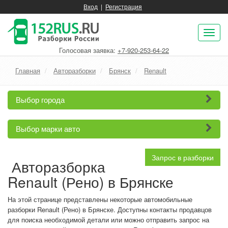
Вход
|
Регистрация
Пок
нав
Голосовая заявка:
+7-920-253-64-22
Главная
Авторазборки
Брянск
Renault
Выбор города
Выбор марки авто
Запрос в разборки
Авторазборка
Renault (Рено) в Брянске
На этой странице представлены некоторые автомобильные
разборки Renault (Рено) в Брянске. Доступны контакты продавцов
для поиска необходимой детали или можно отправить запрос на