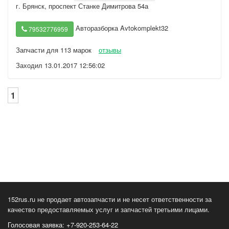
г. Брянск
,
проспект Станке Димитрова 54а
Авторазборка Avtokomplekt32
79532776959
Запчасти для 113 марок
отзывы
Заходил 13.01.2017 12:56:02
1
152rus.ru не продает автозапчасти и не несет ответственности за
качество предоставляемых услуг и запчастей третьими лицами.
Голосовая заявка: +7-920-253-64-22