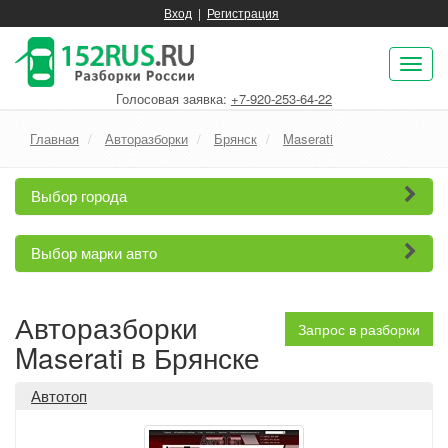
Вход
|
Регистрация
Пок
нав
Голосовая заявка:
+7-920-253-64-22
Главная
Авторазборки
Брянск
Maserati
Выбор города
Выбор марки авто
Авторазборки
Запрос в разборки
Maserati в Брянске
Автотоп