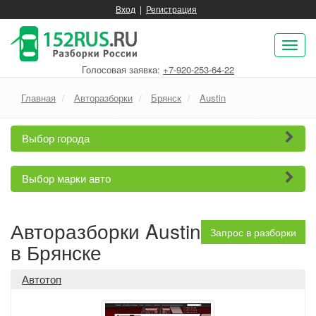
Вход
|
Регистрация
Пок
нав
Голосовая заявка:
+7-920-253-64-22
Главная
Авторазборки
Брянск
Austin
Выбор города
Выбор марки авто
Авторазборки Austin
Запрос в разборки
в Брянске
Автотоп