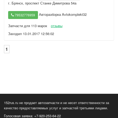
г. Брянск
,
проспект Станке Димитрова 54а
Авторазборка Avtokomplekt32
79532776959
Запчасти для 113 марок
отзывы
Заходил 13.01.2017 12:56:02
1
152rus.ru не продает автозапчасти и не несет ответственности за
качество предоставляемых услуг и запчастей третьими лицами.
Голосовая заявка: +7-920-253-64-22