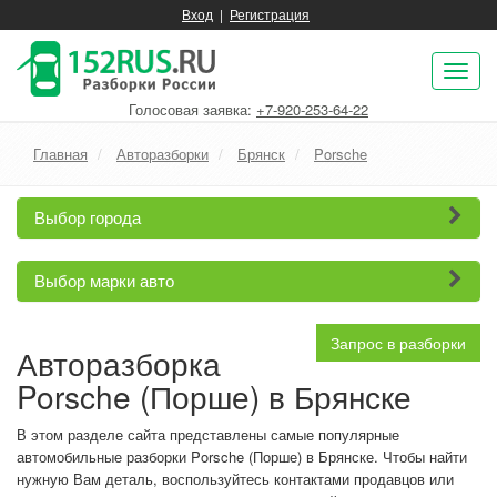
Вход
|
Регистрация
Пок
нав
Голосовая заявка:
+7-920-253-64-22
Главная
Авторазборки
Брянск
Porsche
Выбор города
Выбор марки авто
Запрос в разборки
Авторазборка
Porsche (Порше) в Брянске
В этом разделе сайта представлены самые популярные
автомобильные разборки Porsche (Порше) в Брянске. Чтобы найти
нужную Вам деталь, воспользуйтесь контактами продавцов или