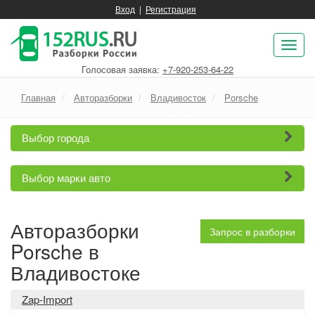
Вход
|
Регистрация
Пок
нав
Голосовая заявка:
+7-920-253-64-22
Главная
Авторазборки
Владивосток
Porsche
Выбор города
Выбор марки авто
Авторазборки
Запрос в разборки
Porsche в
Владивостоке
Zap-Import