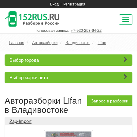
Вход
|
Регистрация
Пок
нав
Голосовая заявка:
+7-920-253-64-22
Главная
Авторазборки
Владивосток
Lifan
Выбор города
Выбор марки авто
Авторазборки Lifan
Запрос в разборки
в Владивостоке
Zap-Import