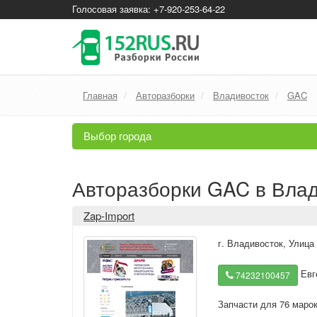
Голосовая заявка: +7-920-253-64-22
Главная
Авторазборки
Владивосток
GAC
Выбор города
Авторазборки GAC в Вла
Zap-Import
г. Владивосток
,
Улица 
Евг
74232100457
Запчасти для 76 маро