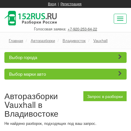
Вход
|
Регистрация
Пок
нав
Голосовая заявка:
+7-920-253-64-22
Главная
Авторазборки
Владивосток
Vauxhall
Выбор города
Выбор марки авто
Авторазборки
Запрос в разборки
Vauxhall в
Владивостоке
Не найдено разборок, подходящих под ваш запрос.