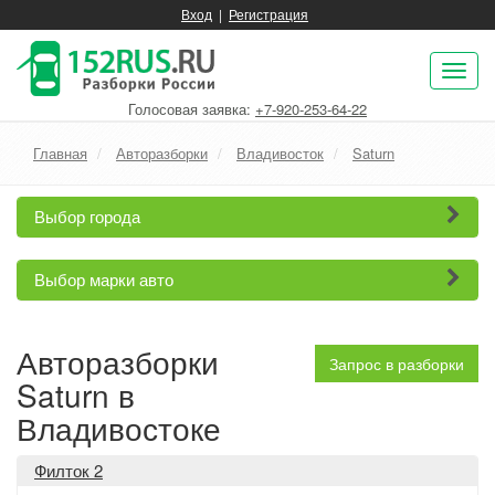
Вход
|
Регистрация
Пок
нав
Голосовая заявка:
+7-920-253-64-22
Главная
Авторазборки
Владивосток
Saturn
Выбор города
Выбор марки авто
Авторазборки
Запрос в разборки
Saturn в
Владивостоке
Филток 2