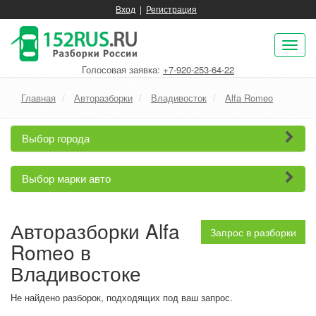
Вход
|
Регистрация
Пок
нав
Голосовая заявка:
+7-920-253-64-22
Главная
Авторазборки
Владивосток
Alfa Romeo
Выбор города
Выбор марки авто
Авторазборки Alfa
Запрос в разборки
Romeo в
Владивостоке
Не найдено разборок, подходящих под ваш запрос.