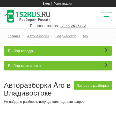
Вход
|
Регистрация
Пок
нав
Голосовая заявка:
+7-920-253-64-22
Главная
Авторазборки
Владивосток
Aro
Выбор города
Выбор марки авто
Авторазборки Aro в
Запрос в разборки
Владивостоке
Не найдено разборок, подходящих под ваш запрос.