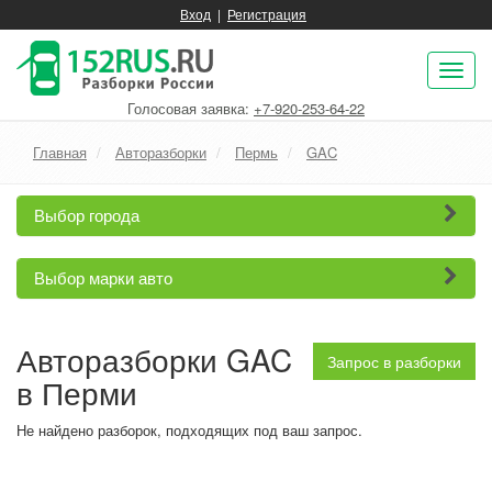
Вход
|
Регистрация
Пок
нав
Голосовая заявка:
+7-920-253-64-22
Главная
Авторазборки
Пермь
GAC
Выбор города
Выбор марки авто
Авторазборки GAC
Запрос в разборки
в Перми
Не найдено разборок, подходящих под ваш запрос.