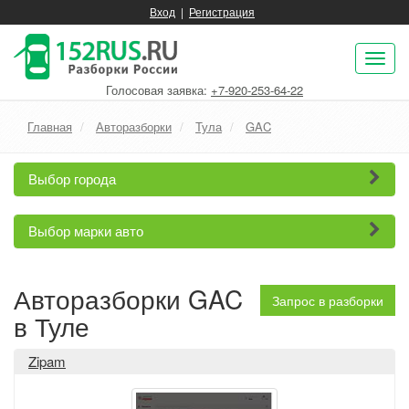
Вход
|
Регистрация
Пок
нав
Голосовая заявка:
+7-920-253-64-22
Главная
Авторазборки
Тула
GAC
Выбор города
Выбор марки авто
Авторазборки GAC
Запрос в разборки
в Туле
Zipam