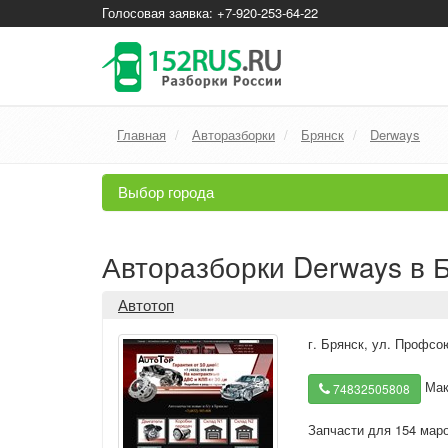
Голосовая заявка: +7-920-253-64-22
Главная
Авторазборки
Брянск
Derways
Выбор города
Авторазборки Derways в 
Автотоп
г. Брянск
,
ул. Профсою
Мак
74832505808
Запчасти для 154 мар