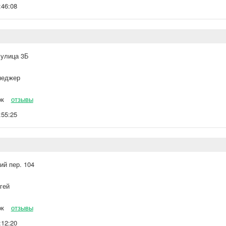
:46:08
 улица 3Б
еджер
ок
отзывы
:55:25
ий пер. 104
гей
ок
отзывы
:12:20