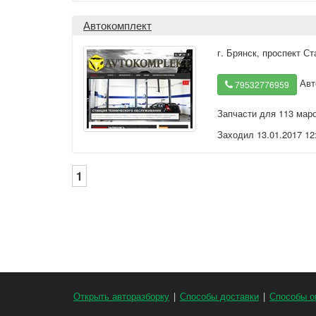
Автокомплект
г. Брянск
,
проспект Ст
Авт
79532776959
Запчасти для 113 мар
Заходил 13.01.2017 12
1
Открыть авторазборку
|
Способы доставки
|
Способы о