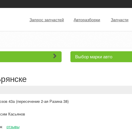
Запрос запчастей
Авторазборки
Запчасти
Выбор марки авто
Брянске
зов 43а (пересечение 2-ая Разина 38)
сим Касьянов
ок
отзывы