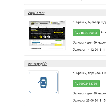
ZapGarant
г. Брянск
,
бульвар Що
Але
74832770003
Запчасти для 99 маро
Заходил 14.12.2018 11
Автоград32
г. Брянск
,
переулок Пи
79092453736
Запчасти для 89 маро
Заходил 29.06.2018 15