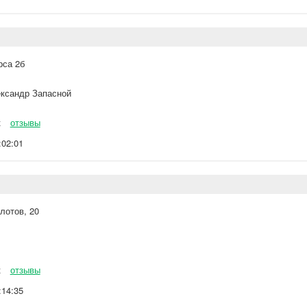
рса 2б
ксандр Запасной
к
отзывы
:02:01
лотов, 20
к
отзывы
:14:35