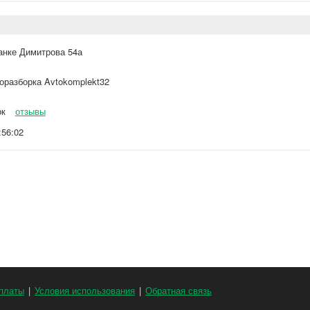
анке Димитрова 54а
оразборка Avtokomplekt32
ок
отзывы
:56:02
платы
|
Условия использования
|
Обратная связь